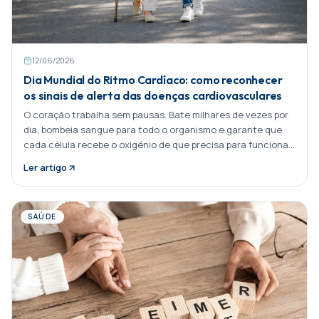
12/06/2026
Dia Mundial do Ritmo Cardíaco: como reconhecer
os sinais de alerta das doenças cardiovasculares
O coração trabalha sem pausas. Bate milhares de vezes por
dia, bombeia sangue para todo o organismo e garante que
cada célula recebe o oxigénio de que precisa para funcionar.
No entanto, muitas pessoas só pensam na saúde
Ler artigo
cardiovascular quando surge um problema. Uma dor no peito,
falta de ar inesperada, palpitações ou um diagnóstico que
chega sem aviso.
SAÚDE