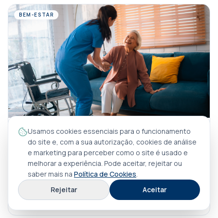
BEM-ESTAR
14/07/2025
·
Rute Ferreira
Usamos cookies essenciais para o funcionamento
do site e, com a sua autorização, cookies de análise
Como tornar o acompanhamento de idosos a
e marketing para perceber como o site é usado e
consultas num momento tranquilo e seguro
melhorar a experiência. Pode aceitar, rejeitar ou
Um dia foram eles que nos seguraram a mão nas consultas,
saber mais na
Política de Cookies
.
que nos acalmaram os medos e trataram de tudo por nós.
Hoje, os papéis invertem-se e é a nossa Partilhar:
Rejeitar
Aceitar
Ler artigo