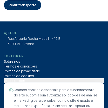
Pedir transporte
SEDE
Rua António Rocha Madaíl nº 46 B
3800-509
Aveiro
EXPLORAR
Sobre nós
Termos e condições
Política de privacidade
Política de cookies
Gerir cookies
Usamos cookies essenciais para o funcionamento
SIGA-NOS NAS REDES
do site e, com a sua autorização, cookies de análise
e marketing para perceber como o site é usado e
melhorar a experiência. Pode aceitar, rejeitar ou