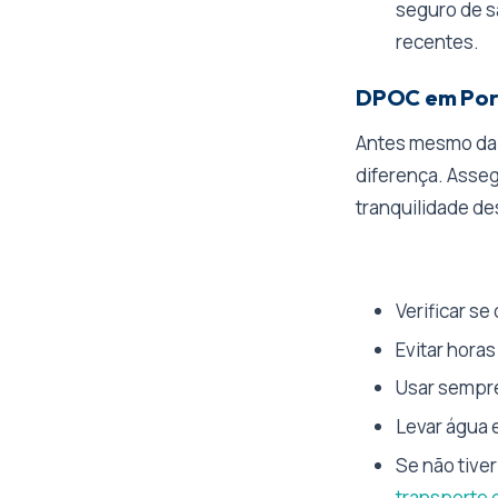
seguro de s
recentes.
DPOC em Portu
Antes mesmo da 
diferença. Asseg
tranquilidade d
Verificar se
Evitar horas
Usar sempre
Levar água 
Se não tiver
transporte 