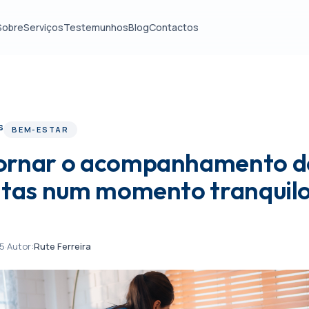
Sobre
Serviços
Testemunhos
Blog
Contactos
s
BEM-ESTAR
ornar o acompanhamento de
ltas num momento tranquilo
25
·
Autor:
Rute Ferreira