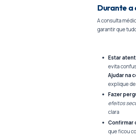
Durante a 
A consulta médic
garantir que tud
Estar atent
evita confu
Ajudar na 
explique de
Fazer perg
efeitos secu
clara
Confirmar 
que ficou c