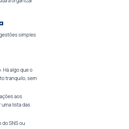
uda a organizar
a
ugestões simples
. Há algo que o
o tranquilo, sem
eações aos
 uma lista das
o do SNS ou