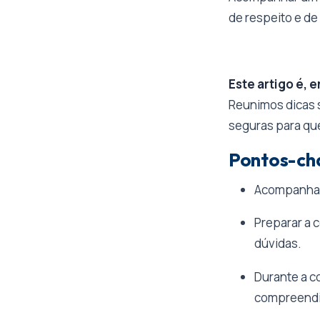
de respeito e de
Este artigo é, 
Reunimos dicas s
seguras para que
Pontos-cha
Acompanhar 
Preparar a 
dúvidas.
Durante a co
compreendi