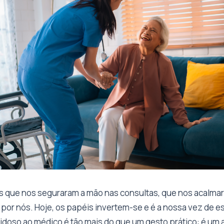
es que nos seguraram a mão nas consultas, que nos acalm
 por nós. Hoje, os papéis invertem-se e é a nossa vez de est
oso ao médico é tão mais do que um gesto prático: é um a