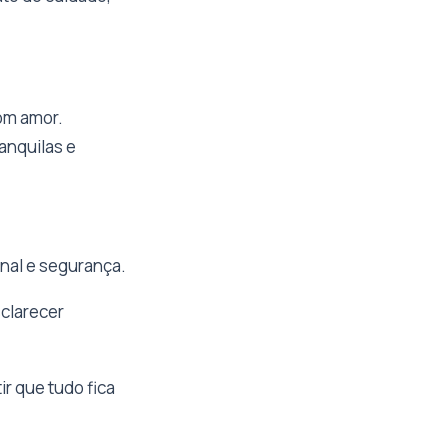
om amor.
anquilas e
nal e segurança.
sclarecer
ir que tudo fica