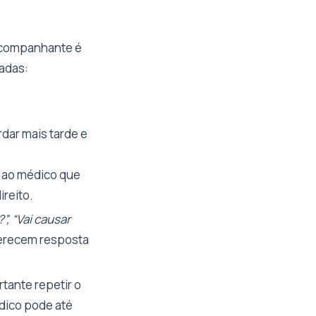
 acompanhante é
dadas:
rdar mais tarde e
r ao médico que
ireito.
, “Vai causar
merecem resposta
rtante repetir o
dico pode até