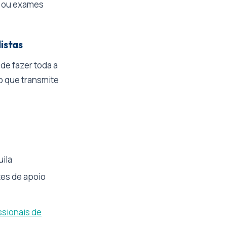
s ou exames
istas
de fazer toda a
o que transmite
uila
tes de apoio
ssionais de