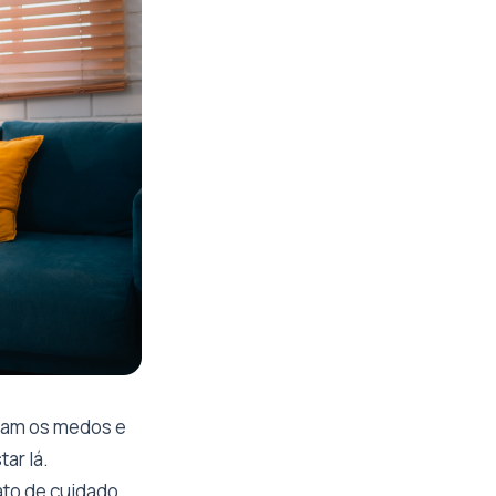
aram os medos e
ar lá.
to de cuidado,