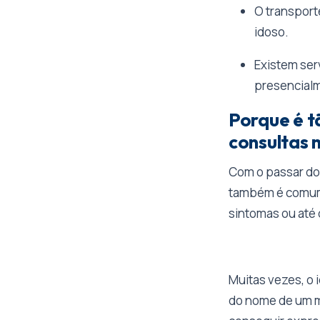
O transport
idoso.
Existem se
presencial
Porque é 
consultas 
Com o passar dos
também é comum 
sintomas ou até 
Muitas vezes, o 
do nome de um m