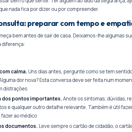
sar bem o que sente. Ter alguém ao lado dá segurança, aj
 que nada fica por dizer ou por compreender.
onsulta: preparar com tempo e empati
meça bem antes de sair de casa. Deixamos-lhe algumas s
 diferença:
 com calma.
Uns dias antes, pergunte como se tem sentido
lguma dor nova? Esta conversa deve ser feita num moment
m distrações
 dos pontos importantes.
Anote os sintomas, dúvidas, r
s e qualquer outro detalhe relevante. Também é útil fazer
 fazer ao médico
os documentos.
Leve sempre o cartão de cidadão, o cartã