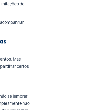
limitações do
e acompanhar
nas
mentos. Mas
artilhar certos
 não se lembrar
implesmente não