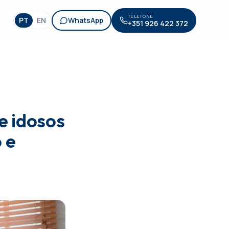
TELEFONE
PT
EN
WhatsApp
+351 926 422 372
 idosos
 e