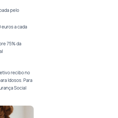
pada pelo
0 euros a cada
bre 75% da
al
etivo recibo no
ra Idosos. Para
urança Social