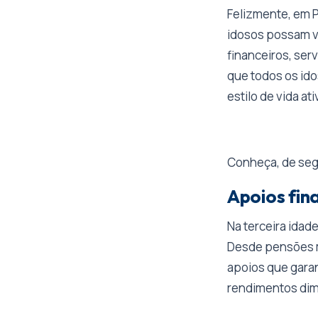
Felizmente, em P
idosos possam v
financeiros, ser
que todos os id
estilo de vida ati
Conheça, de segu
Apoios fin
Na terceira idade
Desde pensões m
apoios que gara
rendimentos dim