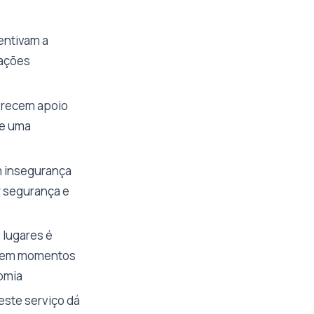
entivam a
lações
ferecem apoio
de uma
m insegurança
r segurança e
 lugares é
recem momentos
omia
este serviço dá