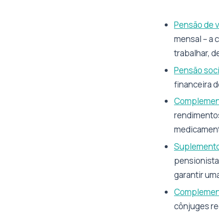
Pensão de v
mensal – a 
trabalhar, 
Pensão soci
financeira 
Complemento
rendimentos
medicamento
Suplemento 
pensionista
garantir um
Complement
cônjuges re