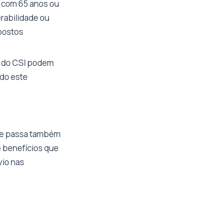
 com 65 anos ou
rabilidade ou
 postos
s do CSI podem
ndo este
dade passa também
 benefícios que
vio nas