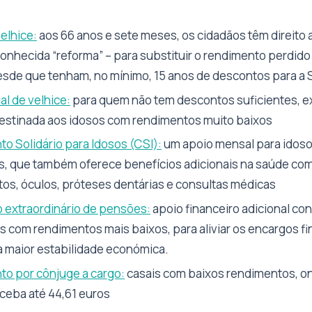
elhice:
aos 66 anos e sete meses, os cidadãos têm direito
conhecida “reforma” – para substituir o rendimento perdido
desde que tenham, no mínimo, 15 anos de descontos para a 
al de velhice:
para quem não tem descontos suficientes, e
destinada aos idosos com rendimentos muito baixos
 Solidário para Idosos (CSI):
um apoio mensal para idos
, que também oferece benefícios adicionais na saúde c
s, óculos, próteses dentárias e consultas médicas
extraordinário de pensões:
apoio financeiro adicional co
s com rendimentos mais baixos, para aliviar os encargos fi
a maior estabilidade económica.
o por cônjuge a cargo:
casais com baixos rendimentos, o
ceba até 44,61 euros