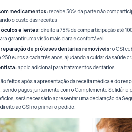
com medicamentos:
recebe 50% da parte não compartici
iando o custo das receitas
óculos e lentes:
direito a 75% de comparticipação até 10
ara garantir uma visão mais clara e confortável
reparação de próteses dentárias removíveis:
o CSI co
 250 euros a cada três anos, ajudando a cuidar da saúde or
ntista:
apoio adicional para tratamentos dentários.
o feitos após a apresentação da receita médica e do resp
, sendo pagos juntamente com o Complemento Solidário pa
fícios, será necessário apresentar uma declaração da Seg
ireito ao CSI no primeiro pedido.