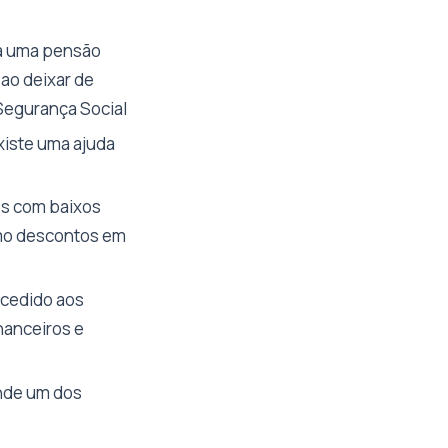
 a uma pensão
 ao deixar de
Segurança Social
xiste uma ajuda
os com baixos
omo descontos em
ncedido aos
nanceiros e
nde um dos