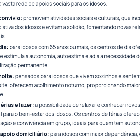
vasta rede de apoios sociais para os idosos.
convívio:
promovem atividades sociais e culturais, que inc
o ativa dos idosos e evitam a solidão, fomentando novas re
is
dia:
para idosos com 65 anos ou mais, os centros de dia o
e estimula a autonomia, autoestima e adia a necessidade 
alização permanente
noite:
pensados para idosos que vivem sozinhos e sente
oite, oferecem acolhimento noturno, proporcionando maio
de
érias e lazer:
a possibilidade de relaxar e conhecer novos
 para o bem-estar dos idosos. Os centros de férias ofe
ação e convivência em grupo, ideais para quem tem auton
apoio domiciliário:
para idosos com maior dependência, 