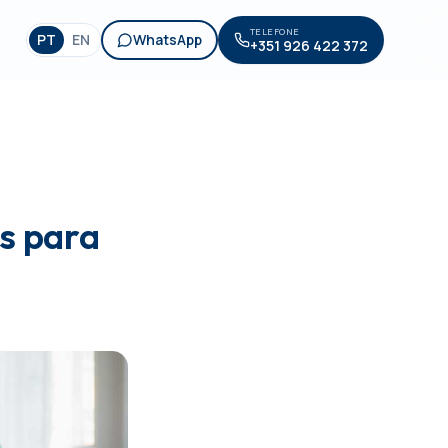
TELEFONE
PT
EN
WhatsApp
+351 926 422 372
os para