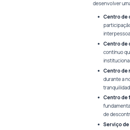
desenvolver uma 
Centro de 
participaçã
interpessoa
Centro de 
contínuo qu
institucion
Centro de 
durante a n
tranquilida
Centro de f
fundamental
de descontr
Serviço de 