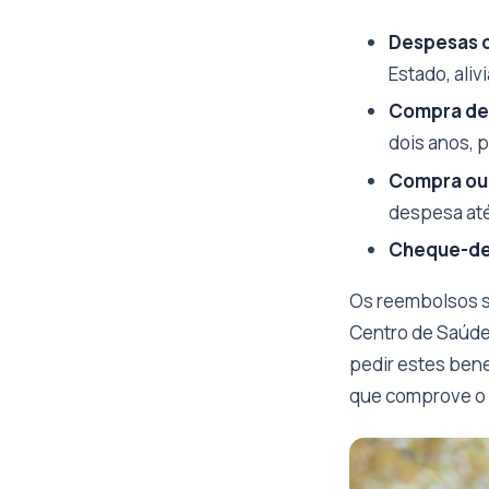
Despesas 
Estado, aliv
Compra de 
dois anos, p
Compra ou 
despesa até
Cheque-de
Os reembolsos sã
Centro de Saúde
pedir estes bene
que comprove o d