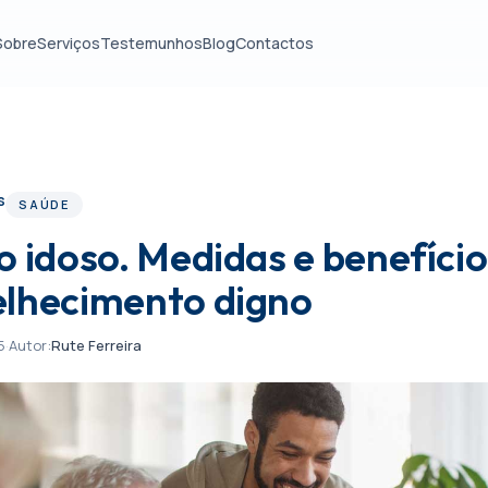
Sobre
Serviços
Testemunhos
Blog
Contactos
s
SAÚDE
o idoso. Medidas e benefíci
lhecimento digno
5
·
Autor:
Rute Ferreira