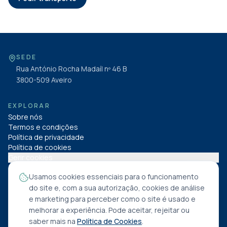
SEDE
Rua António Rocha Madaíl nº 46 B
3800-509
Aveiro
EXPLORAR
Sobre nós
Termos e condições
Política de privacidade
Política de cookies
Gerir cookies
Usamos cookies essenciais para o funcionamento
SIGA-NOS NAS REDES
do site e, com a sua autorização, cookies de análise
e marketing para perceber como o site é usado e
melhorar a experiência. Pode aceitar, rejeitar ou
saber mais na
Política de Cookies
.