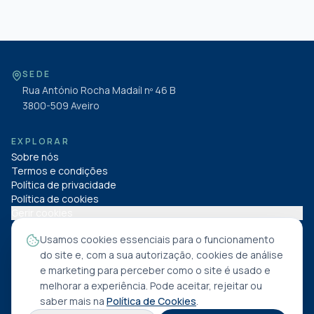
SEDE
Rua António Rocha Madaíl nº 46 B
3800-509
Aveiro
EXPLORAR
Sobre nós
Termos e condições
Política de privacidade
Política de cookies
Gerir cookies
Usamos cookies essenciais para o funcionamento
SIGA-NOS NAS REDES
do site e, com a sua autorização, cookies de análise
e marketing para perceber como o site é usado e
melhorar a experiência. Pode aceitar, rejeitar ou
saber mais na
Política de Cookies
.