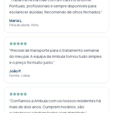
Pontuais, profissionais e sempre disponíveis para
esclarecer dúvidas. Recomendo de olhos fechados.
”
Maria L.
Filha de utente · Porto
“
Precisei de transporte para o tratamento semanal
do meu pai. A equipa da Ambula tornou tudo simples
e o preço foi muito justo.
”
João P.
Família · Lisboa
“
Confiamos a Ambula com os nossos residentes há
mais de dois anos. Cumprem horários, são
cuidadosos e tratam todos com dignidade.
”