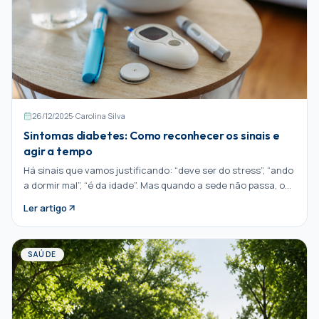
26/12/2025
·
Carolina Silva
Sintomas diabetes: Como reconhecer os sinais e
agir a tempo
Há sinais que vamos justificando: “deve ser do stress”, “ando
a dormir mal”, “é da idade”. Mas quando a sede não passa, o
cansaço se acumula e a visão começa Partilhar:
Ler artigo
SAÚDE