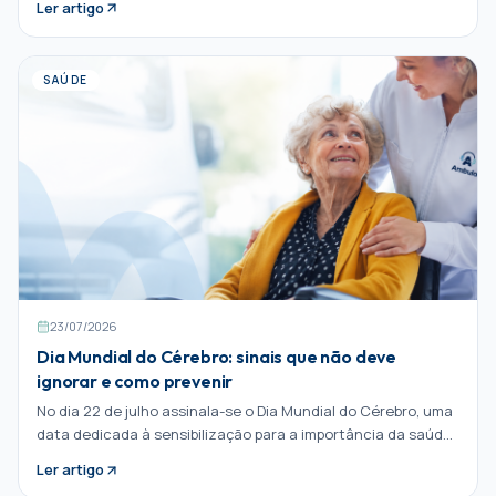
Ler artigo
No entanto, muitas pessoas só pensam na saúde
cardiovascular quando surge um problema. Uma dor no peito,
falta de ar inesperada, palpitações ou um diagnóstico que
SAÚDE
chega sem aviso.
23/07/2026
Dia Mundial do Cérebro: sinais que não deve
ignorar e como prevenir
No dia 22 de julho assinala-se o Dia Mundial do Cérebro, uma
data dedicada à sensibilização para a importância da saúde
cerebral e da prevenção das doenças neurológicas.
Ler artigo