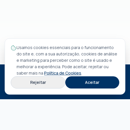
Usamos cookies essenciais para o funcionamento
do site e, com a sua autorização, cookies de análise
e marketing para perceber como o site é usado e
melhorar a experiência. Pode aceitar, rejeitar ou
saber mais na
Política de Cookies
.
SEDE
Rejeitar
Aceitar
Rua António Rocha Madaíl nº 46 B
3800-509
Aveiro
EXPLORAR
Sobre nós
Termos e condições
Política de privacidade
Política de cookies